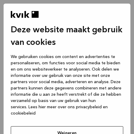
Deze website maakt gebruik
van cookies
We gebruiken cookies om content en advertenties te
personaliseren, om functies voor social media te bieden
en om ons websiteverkeer te analyseren. Ook delen we
informatie over uw gebruik van onze site met onze
partners voor social media, adverteren en analyse. Deze
partners kunnen deze gegevens combineren met andere
informatie die u aan ze heeft verstrekt of die ze hebben
verzameld op basis van uw gebruik van hun
services.
Lees hier meer over ons privacybeleid en
cookiebeleid
Application error: a client-side exception has occurred
while
loading
www.kvik.nl
(see the browser console for more
Weigeren