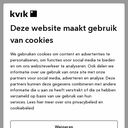
Deze website maakt gebruik
van cookies
We gebruiken cookies om content en advertenties te
personaliseren, om functies voor social media te bieden
en om ons websiteverkeer te analyseren. Ook delen we
informatie over uw gebruik van onze site met onze
partners voor social media, adverteren en analyse. Deze
partners kunnen deze gegevens combineren met andere
informatie die u aan ze heeft verstrekt of die ze hebben
verzameld op basis van uw gebruik van hun
services.
Lees hier meer over ons privacybeleid en
cookiebeleid
Application error: a client-side exception has occurred
while
loading
www.kvik.nl
(see the browser console for more
Weigeren