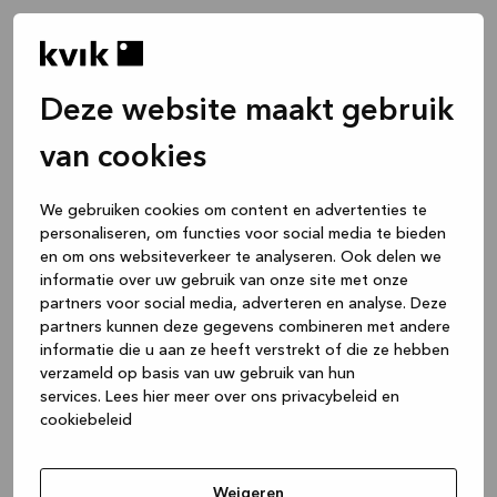
Deze website maakt gebruik
van cookies
We gebruiken cookies om content en advertenties te
personaliseren, om functies voor social media te bieden
en om ons websiteverkeer te analyseren. Ook delen we
informatie over uw gebruik van onze site met onze
partners voor social media, adverteren en analyse. Deze
partners kunnen deze gegevens combineren met andere
informatie die u aan ze heeft verstrekt of die ze hebben
verzameld op basis van uw gebruik van hun
services.
Lees hier meer over ons privacybeleid en
cookiebeleid
Application error: a client-side exception has occurred
while
loading
www.kvik.nl
(see the browser console for more
Weigeren