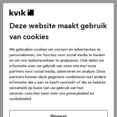
Deze website maakt gebruik
van cookies
We gebruiken cookies om content en advertenties te
personaliseren, om functies voor social media te bieden
en om ons websiteverkeer te analyseren. Ook delen we
informatie over uw gebruik van onze site met onze
partners voor social media, adverteren en analyse. Deze
partners kunnen deze gegevens combineren met andere
informatie die u aan ze heeft verstrekt of die ze hebben
verzameld op basis van uw gebruik van hun
services.
Lees hier meer over ons privacybeleid en
cookiebeleid
Application error: a client-side exception has occurred
while
loading
www.kvik.nl
(see the browser console for more
Weigeren