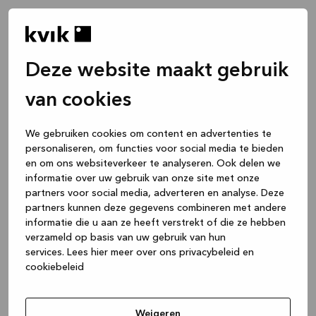
Deze website maakt gebruik
van cookies
We gebruiken cookies om content en advertenties te
personaliseren, om functies voor social media te bieden
en om ons websiteverkeer te analyseren. Ook delen we
informatie over uw gebruik van onze site met onze
partners voor social media, adverteren en analyse. Deze
partners kunnen deze gegevens combineren met andere
informatie die u aan ze heeft verstrekt of die ze hebben
verzameld op basis van uw gebruik van hun
services.
Lees hier meer over ons privacybeleid en
cookiebeleid
Application error: a client-side exception has occurred
while
loading
www.kvik.nl
(see the browser console for more
Weigeren