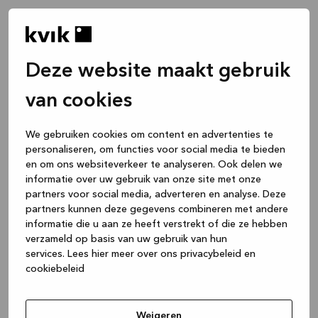
Deze website maakt gebruik
van cookies
We gebruiken cookies om content en advertenties te
personaliseren, om functies voor social media te bieden
en om ons websiteverkeer te analyseren. Ook delen we
informatie over uw gebruik van onze site met onze
partners voor social media, adverteren en analyse. Deze
partners kunnen deze gegevens combineren met andere
informatie die u aan ze heeft verstrekt of die ze hebben
verzameld op basis van uw gebruik van hun
services.
Lees hier meer over ons privacybeleid en
cookiebeleid
Application error: a client-side exception has occurred
while
loading
www.kvik.nl
(see the browser console for more
Weigeren