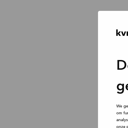
D
g
We geb
om fun
analys
onze p