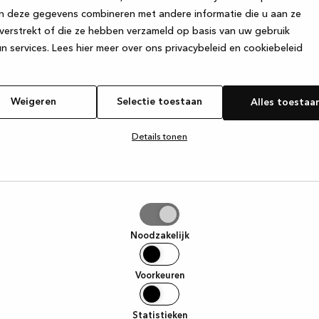
n deze gegevens combineren met andere informatie die u aan ze
verstrekt of die ze hebben verzameld op basis van uw gebruik
e exception has occurred
while loading
www.kvik.nl
(see the browser
n services.
Lees hier meer over ons privacybeleid en cookiebeleid
Weigeren
Selectie toestaan
Alles toestaa
Details tonen
tie
aan
Noodzakelijk
Voorkeuren
Statistieken