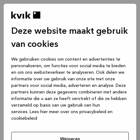
Deze website maakt gebruik
van cookies
We gebruiken cookies om content en advertenties te
personaliseren, om functies voor social media te bieden
en om ons websiteverkeer te analyseren. Ook delen we
informatie over uw gebruik van onze site met onze
partners voor social media, adverteren en analyse. Deze
partners kunnen deze gegevens combineren met andere
informatie die u aan ze heeft verstrekt of die ze hebben
verzameld op basis van uw gebruik van hun
services.
Lees hier meer over ons privacybeleid en
cookiebeleid
Application error: a client-side exception has occurred
while
loading
www.kvik.nl
(see the browser console for more
Weigeren