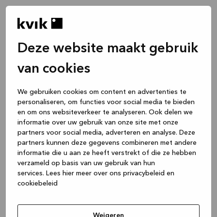
Deze website maakt gebruik
van cookies
We gebruiken cookies om content en advertenties te
personaliseren, om functies voor social media te bieden
en om ons websiteverkeer te analyseren. Ook delen we
informatie over uw gebruik van onze site met onze
partners voor social media, adverteren en analyse. Deze
partners kunnen deze gegevens combineren met andere
informatie die u aan ze heeft verstrekt of die ze hebben
verzameld op basis van uw gebruik van hun
services.
Lees hier meer over ons privacybeleid en
cookiebeleid
Application error: a client-side exception has occurred
while
loading
www.kvik.nl
(see the browser console for more
Weigeren