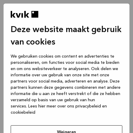
Deze website maakt gebruik
van cookies
We gebruiken cookies om content en advertenties te
personaliseren, om functies voor social media te bieden
en om ons websiteverkeer te analyseren. Ook delen we
informatie over uw gebruik van onze site met onze
partners voor social media, adverteren en analyse. Deze
partners kunnen deze gegevens combineren met andere
informatie die u aan ze heeft verstrekt of die ze hebben
verzameld op basis van uw gebruik van hun
services.
Lees hier meer over ons privacybeleid en
cookiebeleid
Application error: a client-side exception has occurred
while
loading
www.kvik.nl
(see the browser console for more
Weigeren