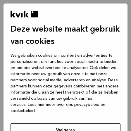
Deze website maakt gebruik
van cookies
We gebruiken cookies om content en advertenties te
personaliseren, om functies voor social media te bieden
en om ons websiteverkeer te analyseren. Ook delen we
informatie over uw gebruik van onze site met onze
partners voor social media, adverteren en analyse. Deze
partners kunnen deze gegevens combineren met andere
informatie die u aan ze heeft verstrekt of die ze hebben
verzameld op basis van uw gebruik van hun
services.
Lees hier meer over ons privacybeleid en
cookiebeleid
Application error: a client-side exception has occurred
while
loading
www.kvik.nl
(see the browser console for more
Weigeren