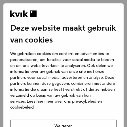
Deze website maakt gebruik
van cookies
We gebruiken cookies om content en advertenties te
personaliseren, om functies voor social media te bieden
en om ons websiteverkeer te analyseren. Ook delen we
informatie over uw gebruik van onze site met onze
partners voor social media, adverteren en analyse. Deze
partners kunnen deze gegevens combineren met andere
informatie die u aan ze heeft verstrekt of die ze hebben
verzameld op basis van uw gebruik van hun
services.
Lees hier meer over ons privacybeleid en
cookiebeleid
Application error: a client-side exception has occurred
while
loading
www.kvik.nl
(see the browser console for more
Weigeren