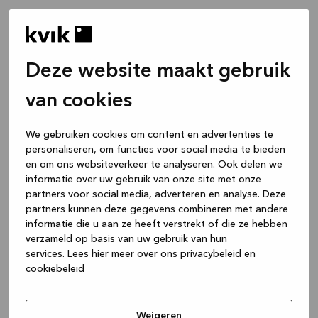
Deze website maakt gebruik
van cookies
We gebruiken cookies om content en advertenties te
personaliseren, om functies voor social media te bieden
en om ons websiteverkeer te analyseren. Ook delen we
informatie over uw gebruik van onze site met onze
partners voor social media, adverteren en analyse. Deze
partners kunnen deze gegevens combineren met andere
informatie die u aan ze heeft verstrekt of die ze hebben
verzameld op basis van uw gebruik van hun
services.
Lees hier meer over ons privacybeleid en
cookiebeleid
Application error: a client-side exception has occurred
while
loading
www.kvik.nl
(see the browser console for more
Weigeren