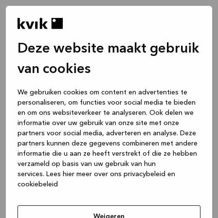
Deze website maakt gebruik
van cookies
We gebruiken cookies om content en advertenties te
personaliseren, om functies voor social media te bieden
en om ons websiteverkeer te analyseren. Ook delen we
informatie over uw gebruik van onze site met onze
partners voor social media, adverteren en analyse. Deze
partners kunnen deze gegevens combineren met andere
informatie die u aan ze heeft verstrekt of die ze hebben
verzameld op basis van uw gebruik van hun
services.
Lees hier meer over ons privacybeleid en
cookiebeleid
Application error: a client-side exception has occurred
while
loading
www.kvik.nl
(see the browser console for more
Weigeren