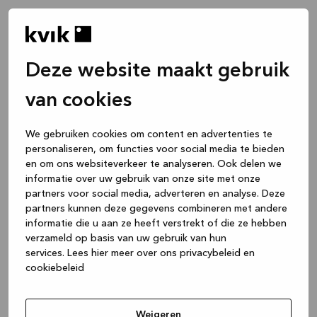
Deze website maakt gebruik
van cookies
We gebruiken cookies om content en advertenties te
personaliseren, om functies voor social media te bieden
en om ons websiteverkeer te analyseren. Ook delen we
informatie over uw gebruik van onze site met onze
partners voor social media, adverteren en analyse. Deze
partners kunnen deze gegevens combineren met andere
informatie die u aan ze heeft verstrekt of die ze hebben
verzameld op basis van uw gebruik van hun
services.
Lees hier meer over ons privacybeleid en
cookiebeleid
Application error: a client-side exception has occurred
while
loading
www.kvik.nl
(see the browser console for more
Weigeren