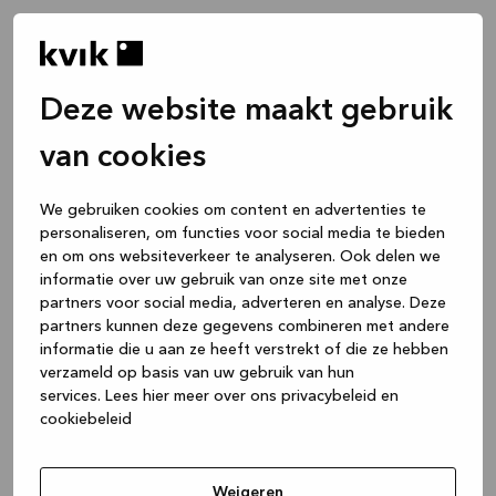
Deze website maakt gebruik
van cookies
We gebruiken cookies om content en advertenties te
personaliseren, om functies voor social media te bieden
en om ons websiteverkeer te analyseren. Ook delen we
informatie over uw gebruik van onze site met onze
partners voor social media, adverteren en analyse. Deze
partners kunnen deze gegevens combineren met andere
informatie die u aan ze heeft verstrekt of die ze hebben
verzameld op basis van uw gebruik van hun
services.
Lees hier meer over ons privacybeleid en
cookiebeleid
Application error: a client-side exception has occurred
while
loading
www.kvik.nl
(see the browser console for more
Weigeren