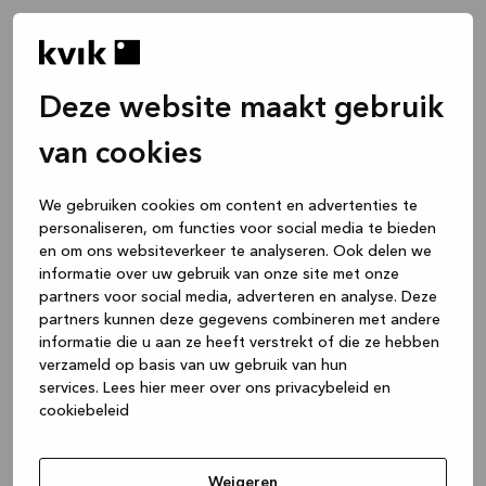
Deze website maakt gebruik
van cookies
We gebruiken cookies om content en advertenties te
personaliseren, om functies voor social media te bieden
en om ons websiteverkeer te analyseren. Ook delen we
informatie over uw gebruik van onze site met onze
partners voor social media, adverteren en analyse. Deze
partners kunnen deze gegevens combineren met andere
informatie die u aan ze heeft verstrekt of die ze hebben
verzameld op basis van uw gebruik van hun
services.
Lees hier meer over ons privacybeleid en
cookiebeleid
Application error: a client-side exception has occurred
while
loading
www.kvik.nl
(see the browser console for more
Weigeren