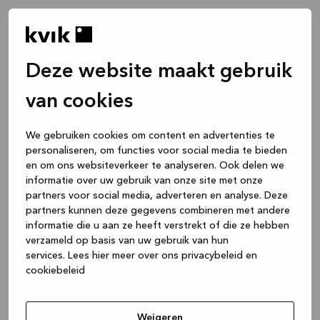
Deze website maakt gebruik
van cookies
We gebruiken cookies om content en advertenties te
personaliseren, om functies voor social media te bieden
en om ons websiteverkeer te analyseren. Ook delen we
informatie over uw gebruik van onze site met onze
partners voor social media, adverteren en analyse. Deze
partners kunnen deze gegevens combineren met andere
informatie die u aan ze heeft verstrekt of die ze hebben
verzameld op basis van uw gebruik van hun
services.
Lees hier meer over ons privacybeleid en
cookiebeleid
Application error: a client-side exception has occurred
while
loading
www.kvik.nl
(see the browser console for more
Weigeren