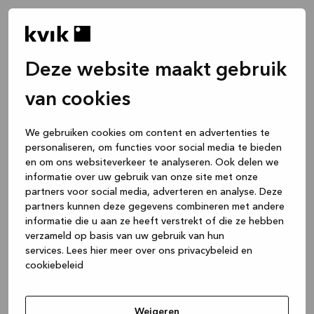
Deze website maakt gebruik
van cookies
We gebruiken cookies om content en advertenties te
personaliseren, om functies voor social media te bieden
en om ons websiteverkeer te analyseren. Ook delen we
informatie over uw gebruik van onze site met onze
partners voor social media, adverteren en analyse. Deze
partners kunnen deze gegevens combineren met andere
informatie die u aan ze heeft verstrekt of die ze hebben
verzameld op basis van uw gebruik van hun
services.
Lees hier meer over ons privacybeleid en
cookiebeleid
Application error: a client-side exception has occurred
while
loading
www.kvik.nl
(see the browser console for more
Weigeren