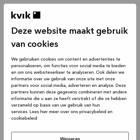
Deze website maakt gebruik
van cookies
We gebruiken cookies om content en advertenties te
personaliseren, om functies voor social media te bieden
en om ons websiteverkeer te analyseren. Ook delen we
informatie over uw gebruik van onze site met onze
partners voor social media, adverteren en analyse. Deze
partners kunnen deze gegevens combineren met andere
informatie die u aan ze heeft verstrekt of die ze hebben
verzameld op basis van uw gebruik van hun
services.
Lees hier meer over ons privacybeleid en
cookiebeleid
Application error: a client-side exception has occurred
while
loading
www.kvik.nl
(see the browser console for more
Weigeren