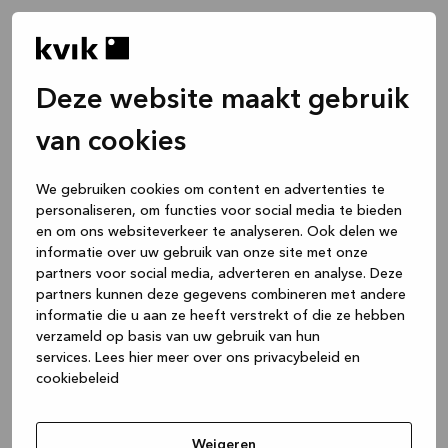
Deze website maakt gebruik
van cookies
We gebruiken cookies om content en advertenties te
personaliseren, om functies voor social media te bieden
en om ons websiteverkeer te analyseren. Ook delen we
informatie over uw gebruik van onze site met onze
partners voor social media, adverteren en analyse. Deze
partners kunnen deze gegevens combineren met andere
informatie die u aan ze heeft verstrekt of die ze hebben
verzameld op basis van uw gebruik van hun
services.
Lees hier meer over ons privacybeleid en
cookiebeleid
Application error: a client-side exception has occurred
while
loading
www.kvik.nl
(see the browser console for more
Weigeren