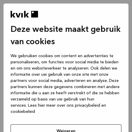
Deze website maakt gebruik
van cookies
We gebruiken cookies om content en advertenties te
personaliseren, om functies voor social media te bieden
en om ons websiteverkeer te analyseren. Ook delen we
informatie over uw gebruik van onze site met onze
partners voor social media, adverteren en analyse. Deze
partners kunnen deze gegevens combineren met andere
informatie die u aan ze heeft verstrekt of die ze hebben
verzameld op basis van uw gebruik van hun
services.
Lees hier meer over ons privacybeleid en
cookiebeleid
Application error: a client-side exception has occurred
while
loading
www.kvik.nl
(see the browser console for more
Weigeren