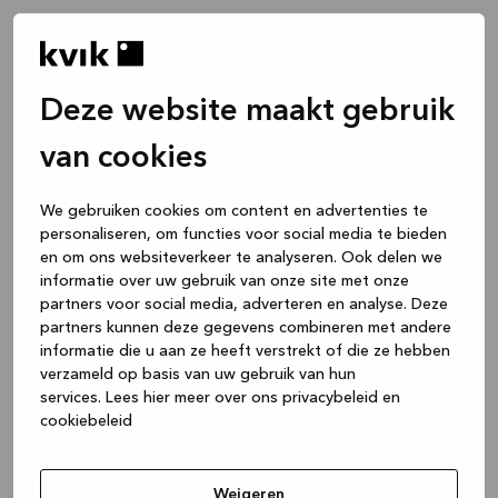
Deze website maakt gebruik
van cookies
We gebruiken cookies om content en advertenties te
personaliseren, om functies voor social media te bieden
en om ons websiteverkeer te analyseren. Ook delen we
informatie over uw gebruik van onze site met onze
partners voor social media, adverteren en analyse. Deze
partners kunnen deze gegevens combineren met andere
informatie die u aan ze heeft verstrekt of die ze hebben
verzameld op basis van uw gebruik van hun
services.
Lees hier meer over ons privacybeleid en
cookiebeleid
Application error: a client-side exception has occurred
while
loading
www.kvik.nl
(see the browser console for more
Weigeren