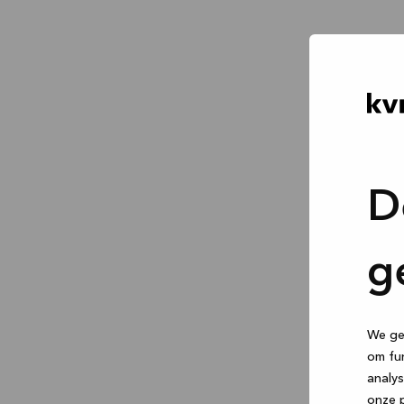
D
g
We geb
om fun
analys
onze p