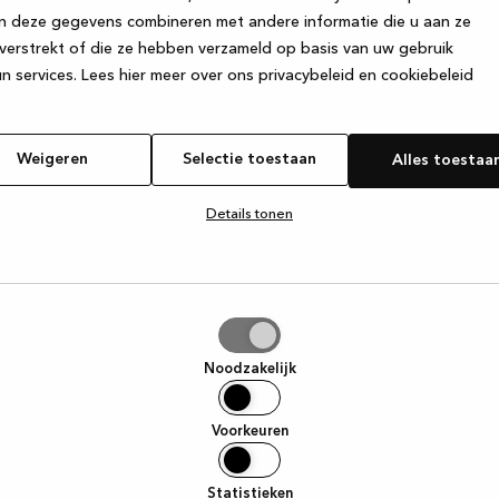
n deze gegevens combineren met andere informatie die u aan ze
verstrekt of die ze hebben verzameld op basis van uw gebruik
e exception has occurred
while loading
www.kvik.nl
(see the browser
n services.
Lees hier meer over ons privacybeleid en cookiebeleid
Weigeren
Selectie toestaan
Alles toestaa
Details tonen
tie
aan
Noodzakelijk
Voorkeuren
Statistieken