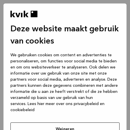
Deze website maakt gebruik
van cookies
We gebruiken cookies om content en advertenties te
personaliseren, om functies voor social media te bieden
en om ons websiteverkeer te analyseren. Ook delen we
informatie over uw gebruik van onze site met onze
partners voor social media, adverteren en analyse. Deze
partners kunnen deze gegevens combineren met andere
informatie die u aan ze heeft verstrekt of die ze hebben
verzameld op basis van uw gebruik van hun
services.
Lees hier meer over ons privacybeleid en
cookiebeleid
Application error: a client-side exception has occurred
while
loading
www.kvik.nl
(see the browser console for more
Weigeren