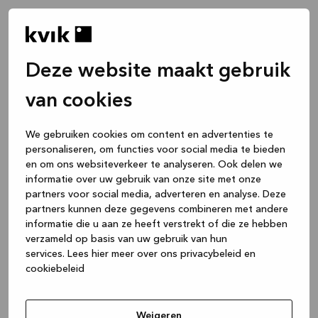
Deze website maakt gebruik
van cookies
We gebruiken cookies om content en advertenties te
personaliseren, om functies voor social media te bieden
en om ons websiteverkeer te analyseren. Ook delen we
informatie over uw gebruik van onze site met onze
partners voor social media, adverteren en analyse. Deze
partners kunnen deze gegevens combineren met andere
informatie die u aan ze heeft verstrekt of die ze hebben
verzameld op basis van uw gebruik van hun
services.
Lees hier meer over ons privacybeleid en
cookiebeleid
Application error: a client-side exception has occurred
while
loading
www.kvik.nl
(see the browser console for more
Weigeren