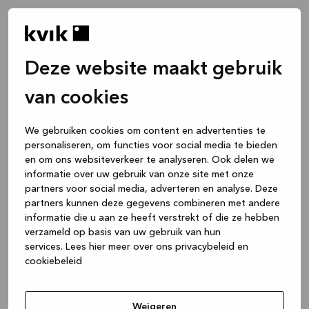
Deze website maakt gebruik
van cookies
We gebruiken cookies om content en advertenties te
personaliseren, om functies voor social media te bieden
en om ons websiteverkeer te analyseren. Ook delen we
informatie over uw gebruik van onze site met onze
partners voor social media, adverteren en analyse. Deze
partners kunnen deze gegevens combineren met andere
informatie die u aan ze heeft verstrekt of die ze hebben
verzameld op basis van uw gebruik van hun
services.
Lees hier meer over ons privacybeleid en
cookiebeleid
Application error: a client-side exception has occurred
while
loading
www.kvik.nl
(see the browser console for more
Weigeren