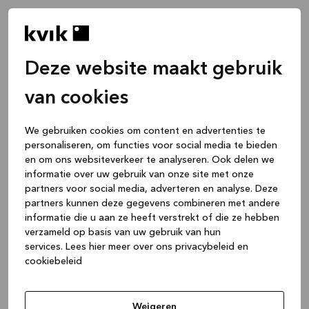
Deze website maakt gebruik
van cookies
We gebruiken cookies om content en advertenties te
personaliseren, om functies voor social media te bieden
en om ons websiteverkeer te analyseren. Ook delen we
informatie over uw gebruik van onze site met onze
partners voor social media, adverteren en analyse. Deze
partners kunnen deze gegevens combineren met andere
informatie die u aan ze heeft verstrekt of die ze hebben
verzameld op basis van uw gebruik van hun
services.
Lees hier meer over ons privacybeleid en
cookiebeleid
Application error: a client-side exception has occurred
while
loading
www.kvik.nl
(see the browser console for more
Weigeren