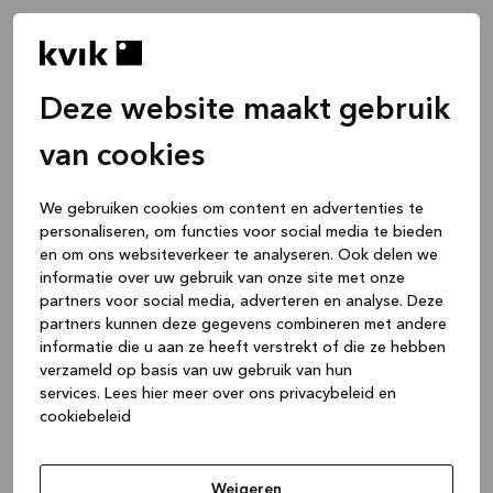
Deze website maakt gebruik
van cookies
We gebruiken cookies om content en advertenties te
personaliseren, om functies voor social media te bieden
en om ons websiteverkeer te analyseren. Ook delen we
informatie over uw gebruik van onze site met onze
partners voor social media, adverteren en analyse. Deze
partners kunnen deze gegevens combineren met andere
informatie die u aan ze heeft verstrekt of die ze hebben
verzameld op basis van uw gebruik van hun
services.
Lees hier meer over ons privacybeleid en
cookiebeleid
Application error: a client-side exception has occurred
while
loading
www.kvik.nl
(see the browser console for more
Weigeren