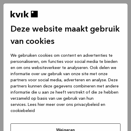
Deze website maakt gebruik
van cookies
We gebruiken cookies om content en advertenties te
personaliseren, om functies voor social media te bieden
en om ons websiteverkeer te analyseren. Ook delen we
informatie over uw gebruik van onze site met onze
partners voor social media, adverteren en analyse. Deze
partners kunnen deze gegevens combineren met andere
informatie die u aan ze heeft verstrekt of die ze hebben
verzameld op basis van uw gebruik van hun
services.
Lees hier meer over ons privacybeleid en
cookiebeleid
Application error: a client-side exception has occurred
while
loading
www.kvik.nl
(see the browser console for more
Weigeren