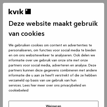
Deze website maakt gebruik
van cookies
We gebruiken cookies om content en advertenties te
personaliseren, om functies voor social media te bieden
en om ons websiteverkeer te analyseren. Ook delen we
informatie over uw gebruik van onze site met onze
partners voor social media, adverteren en analyse. Deze
partners kunnen deze gegevens combineren met andere
informatie die u aan ze heeft verstrekt of die ze hebben
verzameld op basis van uw gebruik van hun
services.
Lees hier meer over ons privacybeleid en
cookiebeleid
Application error: a client-side exception has occurred
while
loading
www.kvik.nl
(see the browser console for more
Weigeren