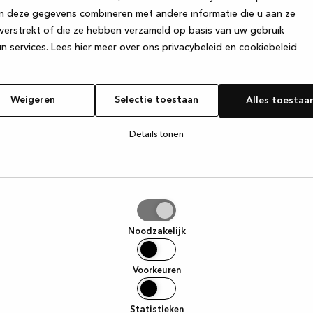
n deze gegevens combineren met andere informatie die u aan ze
verstrekt of die ze hebben verzameld op basis van uw gebruik
e exception has occurred
while loading
www.kvik.nl
(see the browser
n services.
Lees hier meer over ons privacybeleid en cookiebeleid
Weigeren
Selectie toestaan
Alles toestaa
Details tonen
tie
aan
Noodzakelijk
Voorkeuren
Statistieken