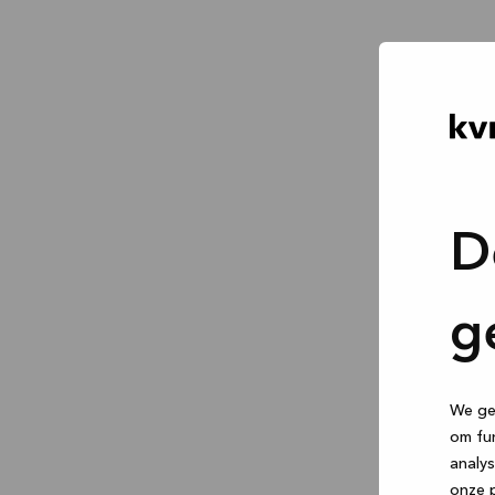
D
g
We geb
om fun
analys
onze p