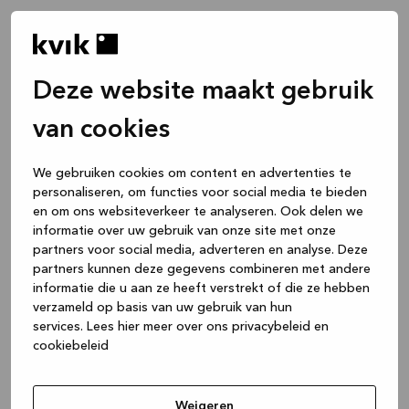
Deze website maakt gebruik
van cookies
We gebruiken cookies om content en advertenties te
personaliseren, om functies voor social media te bieden
en om ons websiteverkeer te analyseren. Ook delen we
informatie over uw gebruik van onze site met onze
partners voor social media, adverteren en analyse. Deze
partners kunnen deze gegevens combineren met andere
informatie die u aan ze heeft verstrekt of die ze hebben
verzameld op basis van uw gebruik van hun
services.
Lees hier meer over ons privacybeleid en
cookiebeleid
Application error: a client-side exception has occurred
while
loading
www.kvik.nl
(see the browser console for more
Weigeren