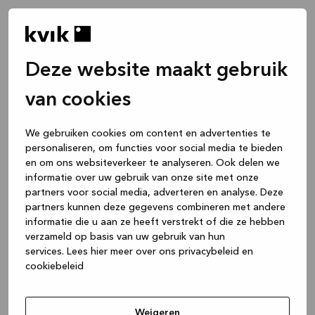
Deze website maakt gebruik
van cookies
We gebruiken cookies om content en advertenties te
personaliseren, om functies voor social media te bieden
en om ons websiteverkeer te analyseren. Ook delen we
informatie over uw gebruik van onze site met onze
partners voor social media, adverteren en analyse. Deze
partners kunnen deze gegevens combineren met andere
informatie die u aan ze heeft verstrekt of die ze hebben
verzameld op basis van uw gebruik van hun
services.
Lees hier meer over ons privacybeleid en
cookiebeleid
Application error: a client-side exception has occurred
while
loading
www.kvik.nl
(see the browser console for more
Weigeren