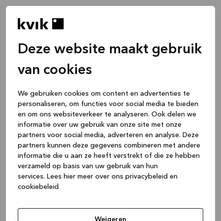
Deze website maakt gebruik
van cookies
We gebruiken cookies om content en advertenties te
personaliseren, om functies voor social media te bieden
en om ons websiteverkeer te analyseren. Ook delen we
informatie over uw gebruik van onze site met onze
partners voor social media, adverteren en analyse. Deze
partners kunnen deze gegevens combineren met andere
informatie die u aan ze heeft verstrekt of die ze hebben
verzameld op basis van uw gebruik van hun
services.
Lees hier meer over ons privacybeleid en
cookiebeleid
Application error: a client-side exception has occurred
while
loading
www.kvik.nl
(see the browser console for more
Weigeren