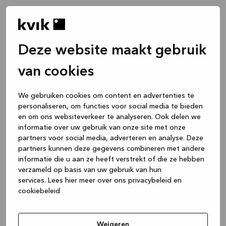
Deze website maakt gebruik
van cookies
We gebruiken cookies om content en advertenties te
personaliseren, om functies voor social media te bieden
en om ons websiteverkeer te analyseren. Ook delen we
informatie over uw gebruik van onze site met onze
partners voor social media, adverteren en analyse. Deze
partners kunnen deze gegevens combineren met andere
informatie die u aan ze heeft verstrekt of die ze hebben
verzameld op basis van uw gebruik van hun
services.
Lees hier meer over ons privacybeleid en
cookiebeleid
Application error: a client-side exception has occurred
while
loading
www.kvik.nl
(see the browser console for more
Weigeren