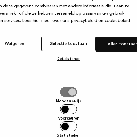
n deze gegevens combineren met andere informatie die u aan ze
verstrekt of die ze hebben verzameld op basis van uw gebruik
e exception has occurred
while loading
www.kvik.nl
(see the browser
n services.
Lees hier meer over ons privacybeleid en cookiebeleid
Weigeren
Selectie toestaan
Alles toestaa
Details tonen
tie
aan
Noodzakelijk
Voorkeuren
Statistieken