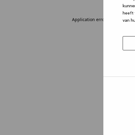
kunne
heeft 
Application error: a client-sid
van hu
Selec
toest