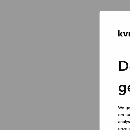
D
g
We geb
om fun
analys
onze p