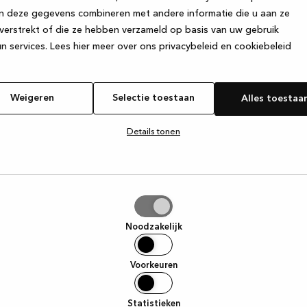
n deze gegevens combineren met andere informatie die u aan ze
verstrekt of die ze hebben verzameld op basis van uw gebruik
e exception has occurred
while loading
www.kvik.nl
(see the browser
n services.
Lees hier meer over ons privacybeleid en cookiebeleid
Weigeren
Selectie toestaan
Alles toestaa
Details tonen
tie
aan
Noodzakelijk
Voorkeuren
Statistieken