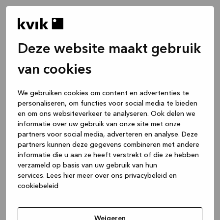
Deze website maakt gebruik
van cookies
We gebruiken cookies om content en advertenties te
personaliseren, om functies voor social media te bieden
en om ons websiteverkeer te analyseren. Ook delen we
informatie over uw gebruik van onze site met onze
partners voor social media, adverteren en analyse. Deze
partners kunnen deze gegevens combineren met andere
informatie die u aan ze heeft verstrekt of die ze hebben
verzameld op basis van uw gebruik van hun
services.
Lees hier meer over ons privacybeleid en
cookiebeleid
Application error: a client-side exception has occurred
while
loading
www.kvik.nl
(see the browser console for more
Weigeren