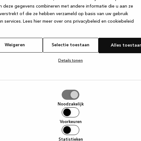
n deze gegevens combineren met andere informatie die u aan ze
verstrekt of die ze hebben verzameld op basis van uw gebruik
e exception has occurred
while loading
www.kvik.nl
(see the browser
n services.
Lees hier meer over ons privacybeleid en cookiebeleid
Weigeren
Selectie toestaan
Alles toestaa
Details tonen
tie
aan
Noodzakelijk
Voorkeuren
Statistieken