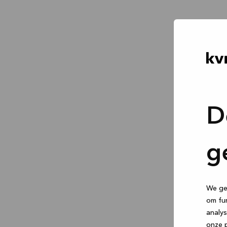
D
g
We geb
om fun
analys
onze p