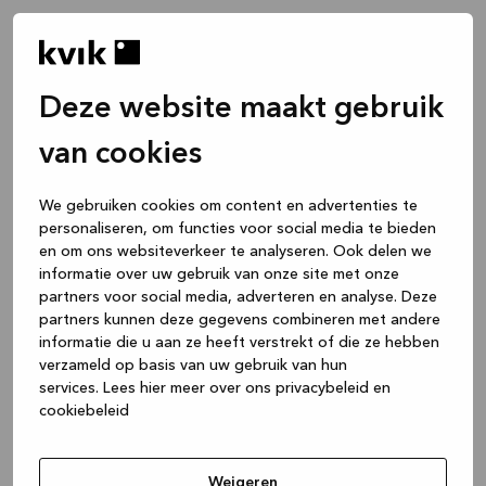
Deze website maakt gebruik
van cookies
We gebruiken cookies om content en advertenties te
personaliseren, om functies voor social media te bieden
en om ons websiteverkeer te analyseren. Ook delen we
informatie over uw gebruik van onze site met onze
partners voor social media, adverteren en analyse. Deze
partners kunnen deze gegevens combineren met andere
informatie die u aan ze heeft verstrekt of die ze hebben
verzameld op basis van uw gebruik van hun
services.
Lees hier meer over ons privacybeleid en
cookiebeleid
Application error: a client-side exception has occurred
while
loading
www.kvik.nl
(see the browser console for more
Weigeren