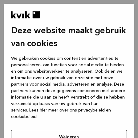
Deze website maakt gebruik
van cookies
We gebruiken cookies om content en advertenties te
personaliseren, om functies voor social media te bieden
en om ons websiteverkeer te analyseren. Ook delen we
informatie over uw gebruik van onze site met onze
partners voor social media, adverteren en analyse. Deze
partners kunnen deze gegevens combineren met andere
informatie die u aan ze heeft verstrekt of die ze hebben
verzameld op basis van uw gebruik van hun
services.
Lees hier meer over ons privacybeleid en
cookiebeleid
Application error: a client-side exception has occurred
while
loading
www.kvik.nl
(see the browser console for more
Weigeren