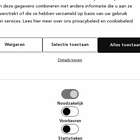
n deze gegevens combineren met andere informatie die u aan ze
verstrekt of die ze hebben verzameld op basis van uw gebruik
e exception has occurred
while loading
www.kvik.nl
(see the browser
n services.
Lees hier meer over ons privacybeleid en cookiebeleid
Weigeren
Selectie toestaan
Alles toestaa
Details tonen
tie
aan
Noodzakelijk
Voorkeuren
Statistieken