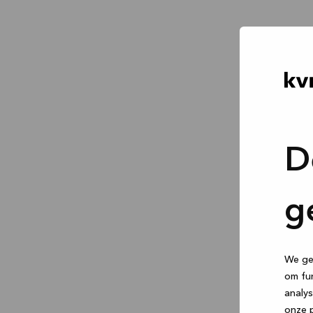
D
g
We geb
om fun
analys
onze p