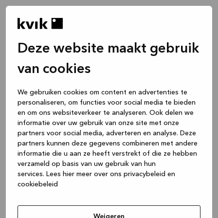
Deze website maakt gebruik
van cookies
We gebruiken cookies om content en advertenties te
personaliseren, om functies voor social media te bieden
en om ons websiteverkeer te analyseren. Ook delen we
informatie over uw gebruik van onze site met onze
partners voor social media, adverteren en analyse. Deze
partners kunnen deze gegevens combineren met andere
informatie die u aan ze heeft verstrekt of die ze hebben
verzameld op basis van uw gebruik van hun
services.
Lees hier meer over ons privacybeleid en
cookiebeleid
Application error: a client-side exception has occurred
while
loading
www.kvik.nl
(see the browser console for more
Weigeren