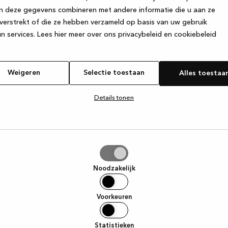
n deze gegevens combineren met andere informatie die u aan ze
verstrekt of die ze hebben verzameld op basis van uw gebruik
e exception has occurred
while loading
www.kvik.nl
(see the browser
n services.
Lees hier meer over ons privacybeleid en cookiebeleid
Weigeren
Selectie toestaan
Alles toestaa
Details tonen
tie
aan
Noodzakelijk
Voorkeuren
Statistieken