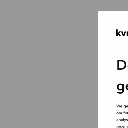
D
g
We geb
om fun
analys
onze p