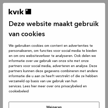
Deze website maakt gebruik
van cookies
We gebruiken cookies om content en advertenties te
personaliseren, om functies voor social media te bieden
en om ons websiteverkeer te analyseren. Ook delen we
informatie over uw gebruik van onze site met onze
partners voor social media, adverteren en analyse. Deze
partners kunnen deze gegevens combineren met andere
informatie die u aan ze heeft verstrekt of die ze hebben
verzameld op basis van uw gebruik van hun
services.
Lees hier meer over ons privacybeleid en
cookiebeleid
Application error: a client-side exception has occurred
while
loading
www.kvik.nl
(see the browser console for more
Weigeren