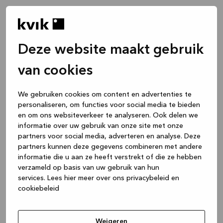
Deze website maakt gebruik
van cookies
We gebruiken cookies om content en advertenties te
personaliseren, om functies voor social media te bieden
en om ons websiteverkeer te analyseren. Ook delen we
informatie over uw gebruik van onze site met onze
partners voor social media, adverteren en analyse. Deze
partners kunnen deze gegevens combineren met andere
informatie die u aan ze heeft verstrekt of die ze hebben
verzameld op basis van uw gebruik van hun
services.
Lees hier meer over ons privacybeleid en
cookiebeleid
Application error: a client-side exception has occurred
while
loading
www.kvik.nl
(see the browser console for more
Weigeren