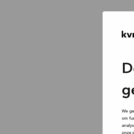
D
g
We geb
om fun
analys
onze p