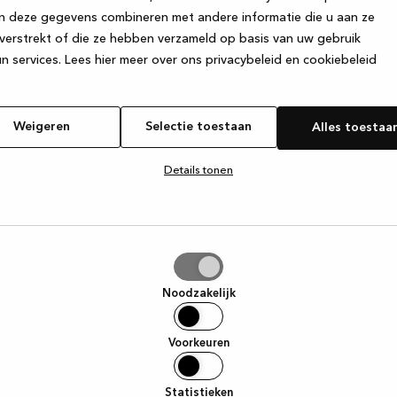
n deze gegevens combineren met andere informatie die u aan ze
verstrekt of die ze hebben verzameld op basis van uw gebruik
e exception has occurred
while loading
www.kvik.nl
(see the browser
n services.
Lees hier meer over ons privacybeleid en cookiebeleid
Weigeren
Selectie toestaan
Alles toestaa
Details tonen
tie
aan
Noodzakelijk
Voorkeuren
Statistieken