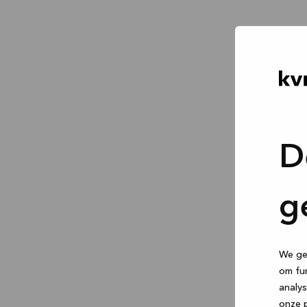
D
g
We geb
om fun
analys
onze p