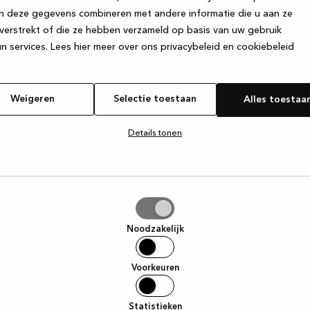
n deze gegevens combineren met andere informatie die u aan ze
verstrekt of die ze hebben verzameld op basis van uw gebruik
e exception has occurred
while loading
www.kvik.nl
(see the browser
n services.
Lees hier meer over ons privacybeleid en cookiebeleid
Weigeren
Selectie toestaan
Alles toestaa
Details tonen
tie
aan
Noodzakelijk
Voorkeuren
Statistieken