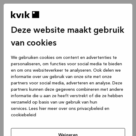
Deze website maakt gebruik
van cookies
We gebruiken cookies om content en advertenties te
personaliseren, om functies voor social media te bieden
en om ons websiteverkeer te analyseren. Ook delen we
informatie over uw gebruik van onze site met onze
partners voor social media, adverteren en analyse. Deze
partners kunnen deze gegevens combineren met andere
informatie die u aan ze heeft verstrekt of die ze hebben
verzameld op basis van uw gebruik van hun
services.
Lees hier meer over ons privacybeleid en
cookiebeleid
Application error: a client-side exception has occurred
while
loading
www.kvik.nl
(see the browser console for more
Weigeren